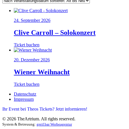
24. September 2026
Clive Carroll – Solokonzert
Dieses
Ticket buchen
Produkt
weist
20. Dezember 2026
mehrere
Varianten
auf.
Wiener Weihnacht
Die
Optionen
Dieses
Ticket buchen
können
Produkt
auf
Datenschutz
weist
der
Impressum
mehrere
Produktseite
Varianten
gewählt
Ihr Event bei Theos Tickets? Jetzt informieren!
auf.
werden
Die
©
2026
TheArtrium. All rights reserved.
Optionen
System & Betreuung:
greif.bar Werbeagentur
können