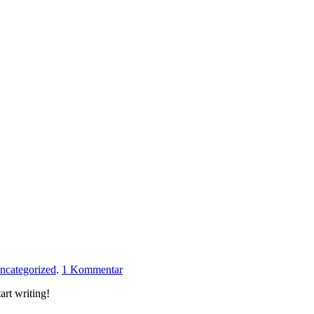
zu
ncategorized
.
1 Kommentar
Hello
art writing!
world!