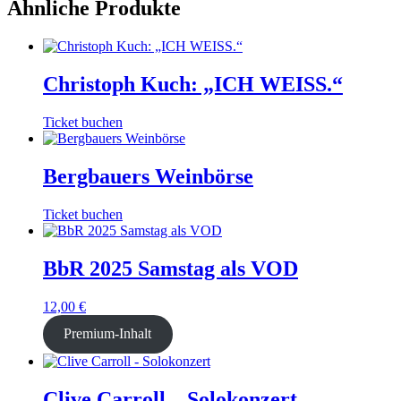
Ähnliche Produkte
Christoph Kuch: „ICH WEISS.“
Dieses
Ticket buchen
Produkt
weist
mehrere
Bergbauers Weinbörse
Varianten
auf.
Ticket buchen
Die
Optionen
können
BbR 2025 Samstag als VOD
auf
der
Produktseite
12,00
€
gewählt
werden
Premium-Inhalt
Clive Carroll – Solokonzert