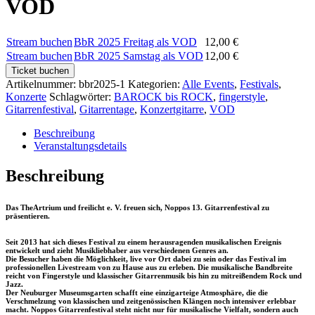
VOD
Stream buchen
BbR 2025 Freitag als VOD
12,00
€
Stream buchen
BbR 2025 Samstag als VOD
12,00
€
Ticket buchen
Artikelnummer:
bbr2025-1
Kategorien:
Alle Events
,
Festivals
,
Konzerte
Schlagwörter:
BAROCK bis ROCK
,
fingerstyle
,
Gitarrenfestival
,
Gitarrentage
,
Konzertgitarre
,
VOD
Beschreibung
Veranstaltungsdetails
Beschreibung
Das TheArtrium und freilicht e. V. freuen sich, Noppos 13. Gitarrenfestival zu
präsentieren.
Seit 2013 hat sich dieses Festival zu einem herausragenden musikalischen Ereignis
entwickelt und zieht Musikliebhaber aus verschiedenen Genres an.
Die Besucher haben die Möglichkeit, live vor Ort dabei zu sein oder das Festival im
professionellen Livestream von zu Hause aus zu erleben. Die musikalische Bandbreite
reicht von Fingerstyle und klassischer Gitarrenmusik bis hin zu mitreißendem Rock und
Jazz.
Der Neuburger Museumsgarten schafft eine einzigarteige Atmosphäre, die die
Verschmelzung von klassischen und zeitgenössischen Klängen noch intensiver erlebbar
macht. Noppos Gitarrenfestival steht nicht nur für musikalische Vielfalt, sondern auch