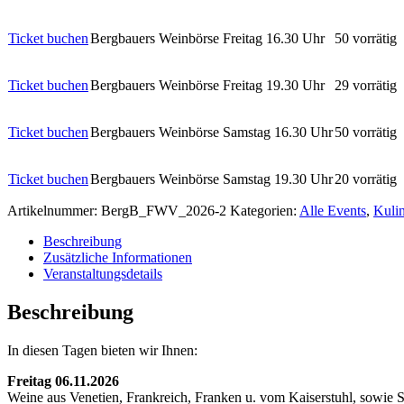
Dieses
Ticket buchen
Bergbauers Weinbörse Freitag 16.30 Uhr
50 vorrätig
Produkt
weist
Dieses
Ticket buchen
Bergbauers Weinbörse Freitag 19.30 Uhr
29 vorrätig
mehrere
Produkt
Varianten
weist
auf.
Dieses
Ticket buchen
Bergbauers Weinbörse Samstag 16.30 Uhr
50 vorrätig
mehrere
Die
Produkt
Varianten
Optionen
weist
auf.
können
Dieses
Ticket buchen
Bergbauers Weinbörse Samstag 19.30 Uhr
20 vorrätig
mehrere
Die
auf
Produkt
Varianten
Optionen
der
Artikelnummer:
weist
BergB_FWV_2026-2
Kategorien:
Alle Events
,
Kulin
auf.
können
Produktseite
mehrere
Die
auf
gewählt
Beschreibung
Varianten
Optionen
der
werden
Zusätzliche Informationen
auf.
können
Produktseite
Veranstaltungsdetails
Die
auf
gewählt
Optionen
der
werden
Beschreibung
können
Produktseite
auf
gewählt
der
werden
In diesen Tagen bieten wir Ihnen:
Produktseite
gewählt
Freitag 06.11.2026
werden
Weine aus Venetien, Frankreich, Franken u. vom Kaiserstuhl, sowie S