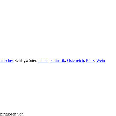
arisches
Schlagwörter:
Italien
,
kulinarik
,
Österreich
,
Pfalz
,
Wein
pirituosen von