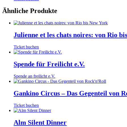
Produkt
weist
Ähnliche Produkte
mehrere
Varianten
auf.
Die
Julienne et les chats noires: von Rio b
Optionen
können
auf
Dieses
Ticket buchen
der
Produkt
Produktseite
weist
gewählt
mehrere
Spende für Freilicht e.V.
werden
Varianten
auf.
Spende an freilicht e.V.
Die
Optionen
können
Gankino Circus – Das Gegenteil von R
auf
der
Produktseite
Dieses
Ticket buchen
gewählt
Produkt
werden
weist
mehrere
Alm Silent Dinner
Varianten