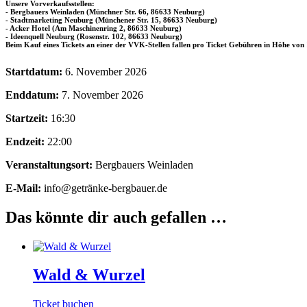
Unsere Vorverkaufsstellen:
- Bergbauers Weinladen (Münchner Str. 66, 86633 Neuburg)
- Stadtmarketing Neuburg (Münchener Str. 15, 86633 Neuburg)
- Acker Hotel (Am Maschinenring 2, 86633 Neuburg)
- Ideenquell Neuburg (Rosenstr. 102, 86633 Neuburg)
Beim Kauf eines Tickets an einer der VVK-Stellen fallen pro Ticket Gebühren in Höhe von 1
Startdatum:
6. November 2026
Enddatum:
7. November 2026
Startzeit:
16:30
Endzeit:
22:00
Veranstaltungsort:
Bergbauers Weinladen
E-Mail:
info@getränke-bergbauer.de
Das könnte dir auch gefallen …
Wald & Wurzel
Dieses
Ticket buchen