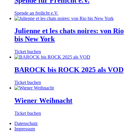
Spende für Freilicht e.V.
Spende an freilicht e.V.
Julienne et les chats noires: von Rio
bis New York
Dieses
Ticket buchen
Produkt
weist
mehrere
BAROCK bis ROCK 2025 als VOD
Varianten
auf.
Ticket buchen
Die
Optionen
können
Wiener Weihnacht
auf
der
Produktseite
Dieses
Ticket buchen
gewählt
Produkt
werden
Datenschutz
weist
Impressum
mehrere