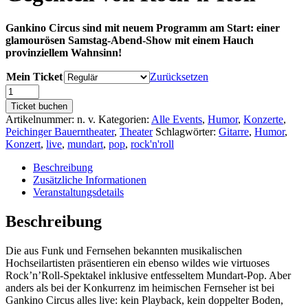
Gankino Circus sind mit neuem Programm am Start: einer
glamourösen Samstag-Abend-Show mit einem Hauch
provinziellem Wahnsinn!
Mein Ticket
Zurücksetzen
Gankino
Circus
Ticket buchen
-
Artikelnummer:
n. v.
Kategorien:
Alle Events
,
Humor
,
Konzerte
,
Das
Peichinger Bauerntheater
,
Theater
Schlagwörter:
Gitarre
,
Humor
,
Gegenteil
Konzert
,
live
,
mundart
,
pop
,
rock'n'roll
von
Rock'n'Roll
Beschreibung
Menge
Zusätzliche Informationen
Veranstaltungsdetails
Beschreibung
Die aus Funk und Fernsehen bekannten musikalischen
Hochseilartisten präsentieren ein ebenso wildes wie virtuoses
Rock’n’Roll-Spektakel inklusive entfesseltem Mundart-Pop. Aber
anders als bei der Konkurrenz im heimischen Fernseher ist bei
Gankino Circus alles live: kein Playback, kein doppelter Boden,